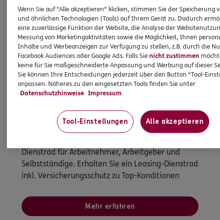
Wenn Sie auf "Alle akzeptieren" klicken, stimmen Sie der Speicherung 
und ähnlichen Technologien (Tools) auf Ihrem Gerät zu. Dadurch ermö
eine zuverlässige Funktion der Website, die Analyse der Websitenutzun
Messung von Marketingaktivitäten sowie die Möglichkeit, Ihnen persona
Inhalte und Werbeanzeigen zur Verfügung zu stellen, z.B. durch die N
Facebook Audiences oder Google Ads. Falls Sie
nicht zustimmen
möchten
keine für Sie maßgeschneiderte Anpassung und Werbung auf dieser Se
Sie können Ihre Entscheidungen jederzeit über den Button "Tool-Eins
anpassen. Näheres zu den eingesetzten Tools finden Sie unter
Datenschutzhinweise
Impressum
Bikeleasing
Der günstige Weg zum Traumrad
Tool-Einstellungen
Alle akzeptieren
Dienstrad-Leasing einfach gemacht. Das
Dienstrad für Arbeitnehmer, Arbeitgeber und
Selbstständige. Erhalten Sie ein Leasing-Dienstrad
inkl. Versicherungsschutz zu Top-Konditionen
Mehr erfahren