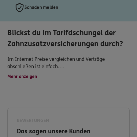
Schaden melden
Blickst du im Tarifdschungel der
Zahnzusatzversicherungen durch?
Im Internet Preise vergleichen und Verträge
abschließen ist einfach.
Doch was ist mit einer Beratung?
Mehr anzeigen
Wofür ist denn nun diese Zahnversicherung gut?
Sind Implantate versichert?
Welche Unterlagen muss ich im Leistungsfall
einreichen?
Abschließen kannst du bei uns auch - Aber mit
BEWERTUNGEN
Beratung und Service!
Das sagen unsere Kunden