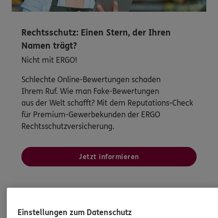
Rechtsschutz: Einen Stern, der Ihren
Namen trägt?
Nicht mit ERGO!
Schlechte Online-Bewertungen schaden
Ihrem Ruf. Wie man Fake-Bewertungen
aus der Welt schafft? Mit dem Reputations-Check
für Premium-Gewerbekunden der ERGO
Rechtsschutzversicherung.
Jetzt informieren
Einstellungen zum Datenschutz