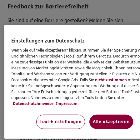
Feedback zur Barrierefreiheit
Sie sind auf eine Barriere gestoßen? Melden Sie sich
gern bei uns, um uns bestehende Barrieren mitzuteilen.
Wir freuen uns über Ihre Rückmeldung.
Einstellungen zum Datenschutz
So melden Sie eine Barriere:
Wenn Sie auf "Alle akzeptieren" klicken, stimmen Sie der Speicherung 
und ähnlichen Technologien (Tools) auf Ihrem Gerät zu. Dadurch ermö
eine zuverlässige Funktion der Website, die Analyse der Websitenutzun
Bitte teilen Sie mit,
auf welcher Webseite
Sie auf
Messung von Marketingaktivitäten sowie die Möglichkeit, Ihnen persona
eine Barriere gestoßen sind. Kopieren Sie hierzu
Inhalte und Werbeanzeigen zur Verfügung zu stellen, z.B. durch die N
den Link aus der Adresszeile Ihres Browsers.
Facebook Audiences oder Google Ads. Falls Sie
nicht zustimmen
möchten
Schicken Sie den
Link zusammen mit einem
keine für Sie maßgeschneiderte Anpassung und Werbung auf dieser Se
Sie können Ihre Entscheidungen jederzeit über den Button "Tool-Eins
Hinweis auf den Text oder Service
, der Ihnen
anpassen. Näheres zu den eingesetzten Tools finden Sie unter
Schwierigkeiten bereitet hat, an:
Datenschutzhinweise
Impressum
barriere.melden@ergo.de
Bitte senden Sie an diese E-Mail-Adresse nur
Tool-Einstellungen
Alle akzeptieren
Anmerkungen zum Thema „Barrierefreiheit“
und
keine Daten oder Informationen zu Ihrem
persönlichen Versicherungsschutz.